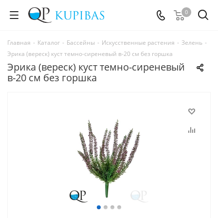
0
Главная
-
Каталог
-
Бассейны
-
Искусственные растения
-
Зелень
-
Эрика (вереск) куст темно-сиреневый в-20 см без горшка
Эрика (вереск) куст темно-сиреневый
в-20 см без горшка