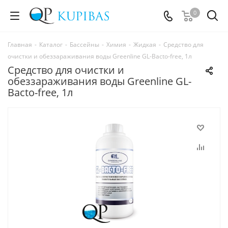
0
Главная
-
Каталог
-
Бассейны
-
Химия
-
Жидкая
-
Средство для
очистки и обеззараживания воды Greenline GL-Bacto-free, 1л
Средство для очистки и
обеззараживания воды Greenline GL-
Bacto-free, 1л