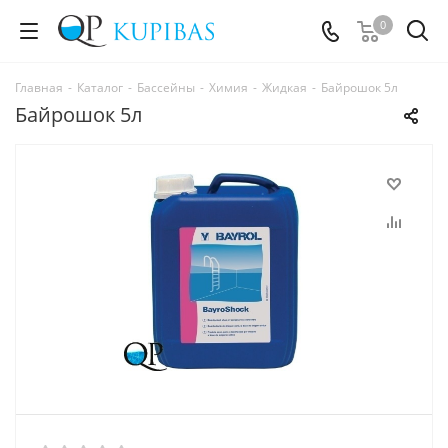
0
Главная
-
Каталог
-
Бассейны
-
Химия
-
Жидкая
-
Байрошок 5л
Байрошок 5л