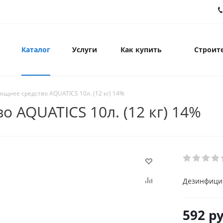
Каталог
Услуги
Как купить
Строите
иее средство AQUATICS 10л. (12 кг) 14%
 AQUATICS 10л. (12 кг) 14%
Дезинфицир
592
ру