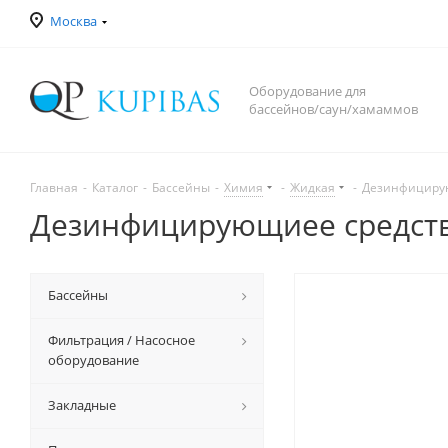
Москва
Оборудование для
бассейнов/саун/хамаммов
Главная
-
Каталог
-
Бассейны
-
Химия
-
Жидкая
-
Дезинфицирующ
Дезинфицирующиее средство
Бассейны
Фильтрация / Насосное
оборудование
Закладные