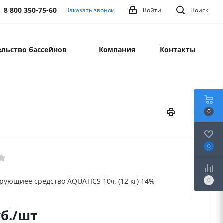
8 800 350-75-60
Заказать звонок
Войти
Поиск
льство бассейнов
Компания
Контакты
0
0
0
ующиее средство AQUATICS 10л. (12 кг) 14%
б.
/шт