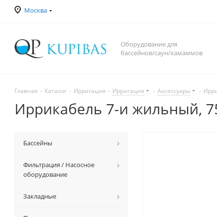
Москва
Оборудование для
бассейнов/саун/хамаммов
Главная
-
Каталог
-
Ирригация
-
Ирригация
-
Аксессуары
-
Ирри
Иррикабель 7-и жильный, 75
Бассейны
Фильтрация / Насосное
оборудование
Закладные