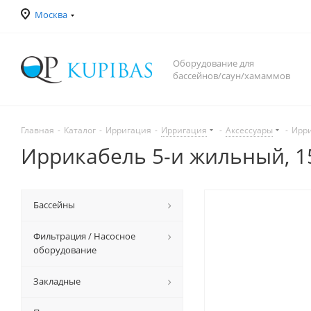
Москва
Оборудование для
бассейнов/саун/хамаммов
Главная
-
Каталог
-
Ирригация
-
Ирригация
-
Аксессуары
-
Ирри
Иррикабель 5-и жильный, 15
Бассейны
Фильтрация / Насосное
оборудование
Закладные