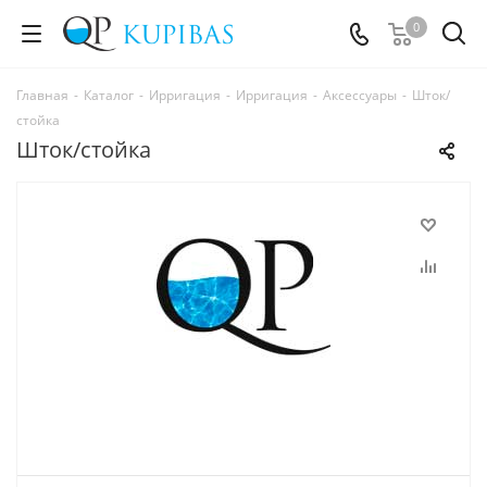
0
Главная
-
Каталог
-
Ирригация
-
Ирригация
-
Аксессуары
-
Шток/
стойка
Шток/стойка