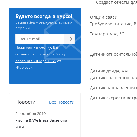
Создает отчеты дл
Будьте всегда в курсе!
Опции связи
Узнавайте о скидках и акциях
Требуемое питание, В
первым
Температура, °С
Нажимая на кнопку, Вы
Датчик относительно
соглашаетесь на
обработку
персональных данных
от
«Kupibas».
Датчик дождя, мм
Датчик солнечной ра
Датчик направления 
Датчик скорости ветра
Новости
Все новости
24 октября 2019
Piscina & Wellness Barselona
2019