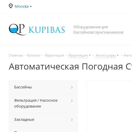
Москва
Оборудование для
бассейнов/саун/хамаммов
Главная
-
Каталог
-
Ирригация
-
Ирригация
-
Аксессуары
-
Авто
Автоматическая Погодная С
Бассейны
Фильтрация / Насосное
оборудование
Закладные