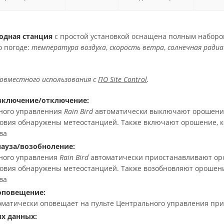
одная станция
с простой установкой оснащена полным наборо
о погоде:
температура воздуха
,
скорость ветра
,
солнечная радиа
совместного использования с
ПО Site Control
.
включение/отключение:
ного управленния
Rain Bird
автоматически выключают орошение 
овия обнаружены метеостанцией. Также включают орошение, к
ва
ауза/возобноление:
ного управления
Rain Bird
автоматически приостанавливают оро
овия обнаружены метеостанцией. Также возобновляют орошени
ва
оповещение:
матически оповещает на пульте Центрального управления при
х данных: