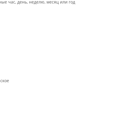
ые час, день, неделю, месяц или год
еское