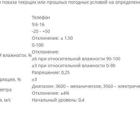
я показа текущих или прошлых погодных условий на определенн
Телефон
9,6-16
-25 - +50
Отклонение: ± 1,50
0-100
Отклонение:
й влажности, %
±6 при относительной влажности 90-100
±3 при относительной влажности 0-90
Разрешение: 0,25
диации, %
±3
Диапазон: 3600 – механическое, 3560 – электрич
ветра
Отклонение: ±4%
, м/с
Начальный уровень: 0,4