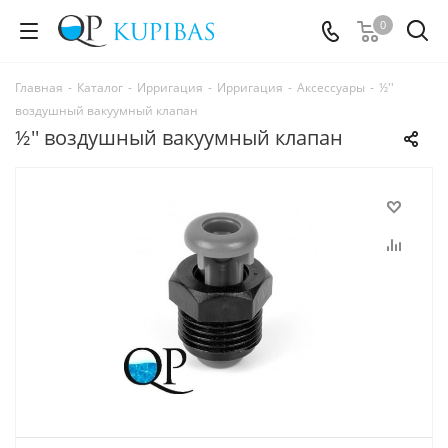
0
Главная
-
Каталог
-
Ирригация
-
Ирригация
-
Аксессуары
-
½''
воздушный вакуумный клапан
½'' воздушный вакуумный клапан