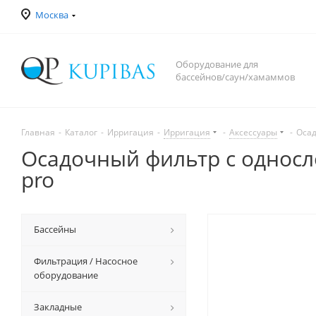
Москва
Оборудование для
бассейнов/саун/хамаммов
Главная
-
Каталог
-
Ирригация
-
Ирригация
-
Аксессуары
-
Осад
Осадочный фильтр с односл
pro
Бассейны
Фильтрация / Насосное
оборудование
Закладные