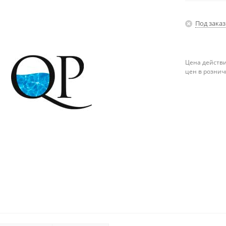
Под заказ
Цена действи
цен в рознич