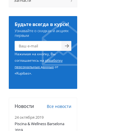
Запчасти
Будьте всегда в курсе!
Узнавайте о скидках и акциях
первым
Нажимая на кнопку, Вы
соглашаетесь на
обработку
персональных данных
от
«Kupibas».
Новости
Все новости
24 октября 2019
Piscina & Wellness Barselona
2019