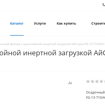
Каталог
Услуги
Как купить
Строите
очный фильтр с однослойной инертной загрузкой АйСтрим FG-13-710/AA1
ойной инертной загрузкой АйС
Осадочный 
FG-13-710/