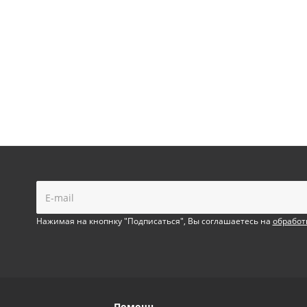
!
Нажимая на кнопнку "Подписаться", Вы соглашаетесь на
обработ
Помощь