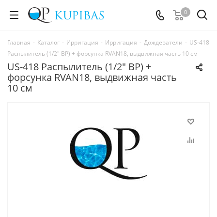
0
Главная
-
Каталог
-
Ирригация
-
Ирригация
-
Дождеватели
-
US-418
Распылитель (1/2" ВР) + форсунка RVAN18, выдвижная часть 10 см
US-418 Распылитель (1/2" ВР) +
форсунка RVAN18, выдвижная часть
10 см