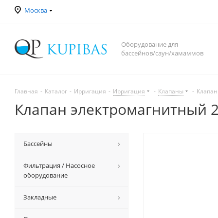
Москва
Оборудование для
бассейнов/саун/хамаммов
Главная
-
Каталог
-
Ирригация
-
Ирригация
-
Клапаны
-
Клапан
Клапан электромагнитный 2
Бассейны
Фильтрация / Насосное
оборудование
Закладные