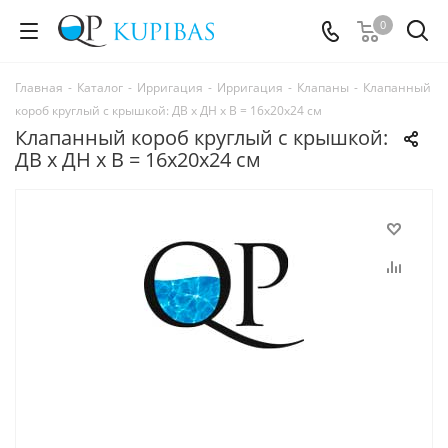
0
Главная
-
Каталог
-
Ирригация
-
Ирригация
-
Клапаны
-
Клапанный
короб круглый с крышкой: ДВ х ДН х В = 16х20х24 см
Клапанный короб круглый с крышкой:
ДВ х ДН х В = 16х20х24 см