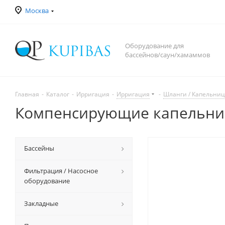
Москва
Оборудование для
бассейнов/саун/хамаммов
Главная
-
Каталог
-
Ирригация
-
Ирригация
-
Шланги / Капельни
Компенсирующие капельниц
Бассейны
Фильтрация / Насосное
оборудование
Закладные