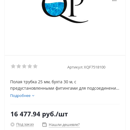
Артикул:
XQF7518100
Полая трубка 25 мм, бухта 30 м, с
предустановленными фитингами для подсоединения
капельного шланга через каждые 50см; НОВИНКА!
Подробнее
Полая трубка 25 мм, бухта 30 м, с
предустановленными фитингами для подсое
16 477.94
руб.
/шт
Под заказ
Нашли дешевле?