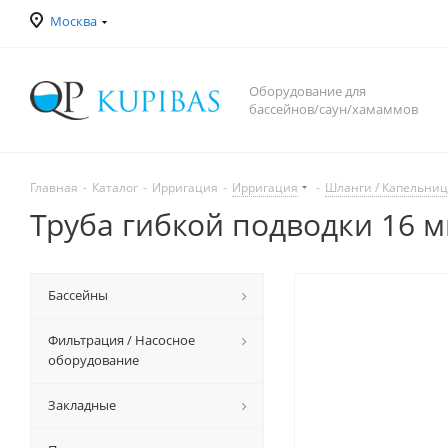
Москва
Оборудование для
бассейнов/саун/хамаммов
Главная
-
Каталог
-
Ирригация
-
Ирригация
-
Шланги / Капельни
Труба гибкой подводки 16 м
Бассейны
Фильтрация / Насосное
оборудование
Закладные