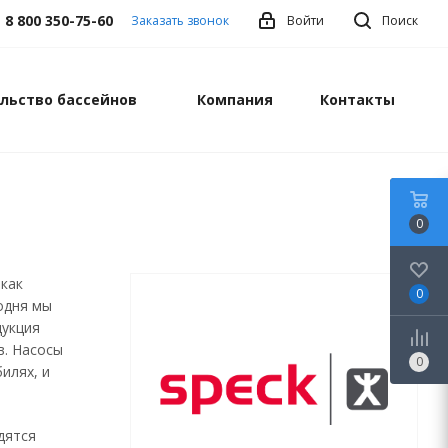
8 800 350-75-60
Заказать звонок
Войти
Поиск
льство бассейнов
Компания
Контакты
0
 как
0
одня мы
дукция
в. Насосы
0
илях, и
дятся