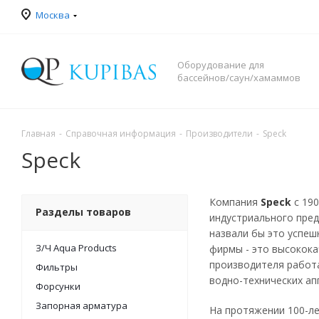
Москва
Оборудование для
бассейнов/саун/хамаммов
Главная
-
Справочная информация
-
Производители
-
Speck
Speck
Компания
Speck
с 19
Разделы товаров
индустриального пред
назвали бы это успеш
З/Ч Aqua Products
фирмы - это высокока
производителя работа
Фильтры
водно-технических ап
Форсунки
Запорная арматура
На протяжении 100-ле