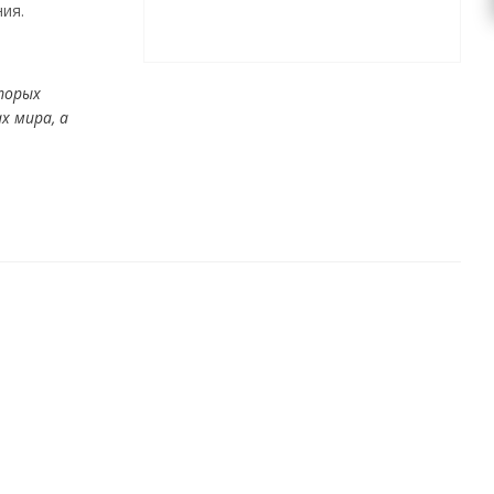
ия.
торых
х мира, а