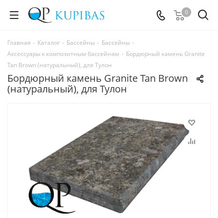
0
Главная
-
Каталог
-
Бассейны
-
Бассейны
-
Аксессуары к композитным бассейнам
-
Бордюрный камень Granite
Tan Brown (натуральный), для Тулон
Бордюрный камень Granite Tan Brown
(натуральный), для Тулон