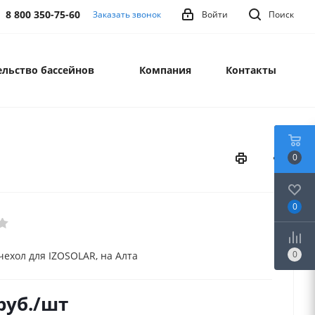
8 800 350-75-60
Заказать звонок
Войти
Поиск
льство бассейнов
Компания
Контакты
0
0
0
ехол для IZOSOLAR, на Алта
руб.
/шт