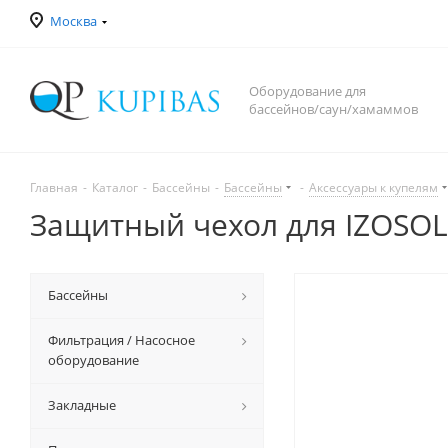
Москва
Оборудование для
бассейнов/саун/хамаммов
Главная
-
Каталог
-
Бассейны
-
Бассейны
-
Аксессуары к купелям
Защитный чехол для IZOSOL
Бассейны
Фильтрация / Насосное
оборудование
Закладные