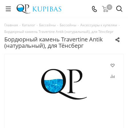
0
Главная
-
Каталог
-
Бассейны
-
Бассейны
-
Аксессуары к купелям
-
Бордюрный камень Travertine Antik (натуральный), для Тёнсберг
Бордюрный камень Travertine Antik
(натуральный), для Тёнсберг