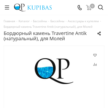
0
Главная
-
Каталог
-
Бассейны
-
Бассейны
-
Аксессуары к купелям
-
Бордюрный камень Travertine Antik (натуральный), для Молей
Бордюрный камень Travertine Antik
(натуральный), для Молей