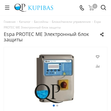
0
Главная
-
Каталог
-
Бассейны
-
Блоки/панели управления
-
Espa
PROTEC ME Электронный блок защиты
Espa PROTEC ME Электронный блок
защиты