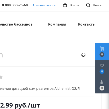
8 800 350-75-60
Заказать звонок
Войти
Поиск
льство бассейнов
Компания
Контакты
h
0
0
0
вления дозацией хим реагентов Alchemist O2/Ph
2.99
руб.
/шт