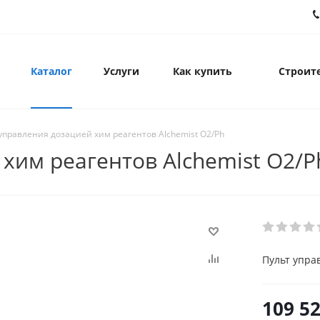
Каталог
Услуги
Как купить
Строите
управления дозацией хим реагентов Alchemist O2/Ph
хим реагентов Alchemist O2/P
Пульт упра
109 52