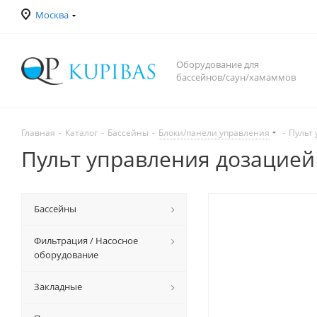
Москва
Оборудование для
бассейнов/саун/хамаммов
Главная
-
Каталог
-
Бассейны
-
Блоки/панели управления
-
Пульт 
Пульт управления дозацией 
Бассейны
Фильтрация / Насосное
оборудование
Закладные