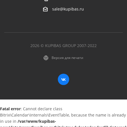
sale@kupibas.ru
2026 © KUPIBAS GROUP 2007-2022
Версия для печати
Fatal error
: Cannot declare class
Bitrix\Calendar\Internals\EventTable, because the name is already
in use in
/var/www/kupibas-