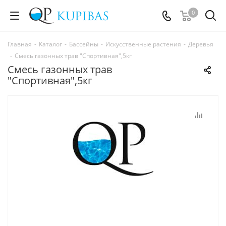
0
Главная
-
Каталог
-
Бассейны
-
Искусственные растения
-
Деревья
-
Смесь газонных трав "Спортивная",5кг
Смесь газонных трав
"Спортивная",5кг