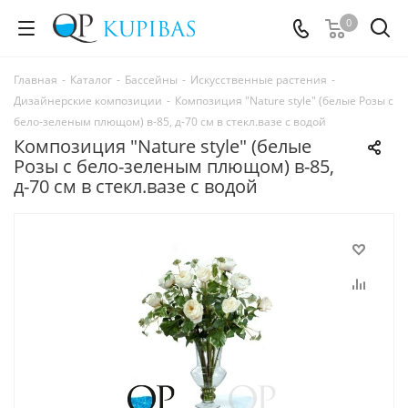
0
Главная
-
Каталог
-
Бассейны
-
Искусственные растения
-
Дизайнерские композиции
-
Композиция "Nature style" (белые Розы с
бело-зеленым плющом) в-85, д-70 см в стекл.вазе с водой
Композиция "Nature style" (белые
Розы с бело-зеленым плющом) в-85,
д-70 см в стекл.вазе с водой