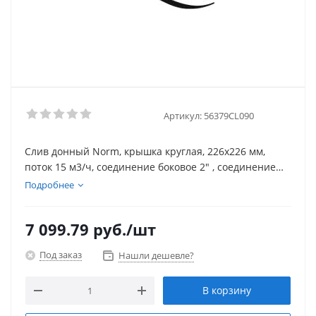
Артикул:
56379CL090
Слив донный Norm, крышка круглая, 226х226 мм,
поток 15 м3/ч, соединение боковое 2" , соединение
донное 1 1/2", ABC-пластик, для бетонного бассейна
Подробнее
7 099.79
руб.
/шт
Под заказ
Нашли дешевле?
В корзину