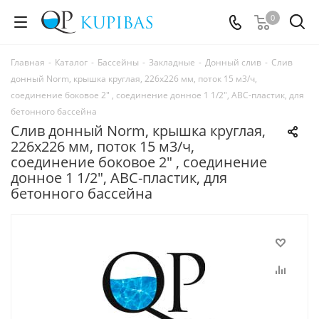
0
Главная
-
Каталог
-
Бассейны
-
Закладные
-
Донный слив
-
Слив
донный Norm, крышка круглая, 226х226 мм, поток 15 м3/ч,
соединение боковое 2" , соединение донное 1 1/2", ABC-пластик, для
бетонного бассейна
Слив донный Norm, крышка круглая,
226х226 мм, поток 15 м3/ч,
соединение боковое 2" , соединение
донное 1 1/2", ABC-пластик, для
бетонного бассейна