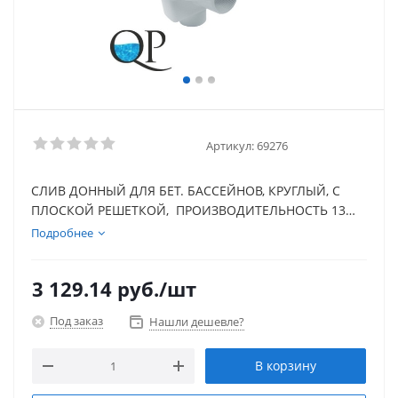
Артикул:
69276
СЛИВ ДОННЫЙ ДЛЯ БЕТ. БАССЕЙНОВ, КРУГЛЫЙ, С
ПЛОСКОЙ РЕШЕТКОЙ, ПРОИЗВОДИТЕЛЬНОСТЬ 13
М3/Ч, ПОДКЛЮЧЕНИЕ 1 1/2" - 2'', БЕЛЫЙ ABS-
Подробнее
ПЛАСТИК (IDRANIA)
3 129.14
руб.
/шт
Под заказ
Нашли дешевле?
В корзину