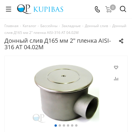
0
Главная
-
Каталог
-
Бассейны
-
Закладные
-
Донный слив
-
Донный
слив Д165 мм 2" пленка AISI-316 АТ 04.02М
Донный слив Д165 мм 2" пленка AISI-
316 АТ 04.02М