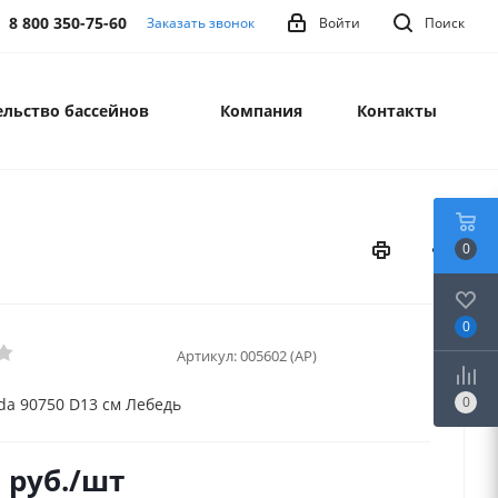
8 800 350-75-60
Заказать звонок
Войти
Поиск
льство бассейнов
Компания
Контакты
0
0
Артикул:
005602 (AP)
0
da 90750 D13 см Лебедь
8
руб.
/шт