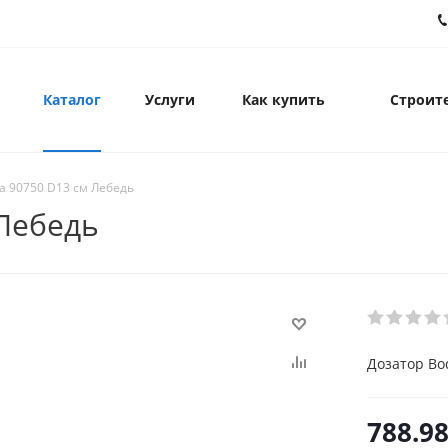
Каталог
Услуги
Как купить
Строите
a 90750 D13 см Лебедь
 Лебедь
Дозатор Bo
788.9