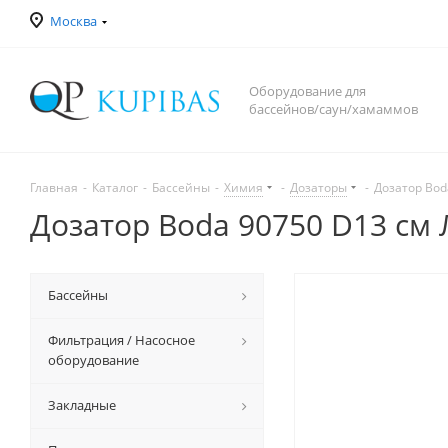
Москва
Оборудование для
бассейнов/саун/хамаммов
Главная
-
Каталог
-
Бассейны
-
Химия
-
Дозаторы
-
Дозатор Bod
Дозатор Boda 90750 D13 см
Бассейны
Фильтрация / Насосное
оборудование
Закладные