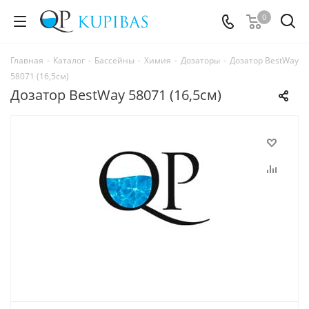
0
Главная
-
Каталог
-
Бассейны
-
Химия
-
Дозаторы
-
Дозатор BestWay
58071 (16,5см)
Дозатор BestWay 58071 (16,5см)