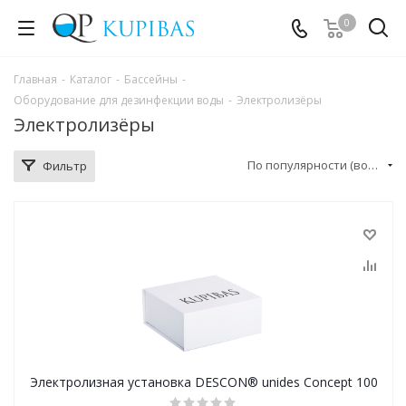
0
Главная
-
Каталог
-
Бассейны
-
Оборудование для дезинфекции воды
-
Электролизёры
Электролизёры
По популярности (возрастание)
Фильтр
Электролизная установка DESCON® unides Concept 100