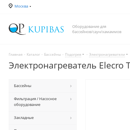
Москва
Оборудование для
бассейнов/саун/хамаммов
Главная
-
Каталог
-
Бассейны
-
Подогрев
-
Электронагреватели
Электронагреватель Elecro Ti
Бассейны
Фильтрация / Насосное
оборудование
Закладные