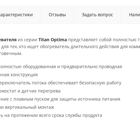
Характеристики
Отзывы
Задать вопрос
Нали
евателя
из серии
Titan Optima
представляет собой полностью т
для тех, кто ищет обогреватель длительного действия для ком
говечным.
 полностью оборудованная и предварительно проводная
чная конструкция
ереключатель потока обеспечивает безопасную работу
мостат и датчик перегрева
ние с плавным пуском для защиты источника питания
ли вертикальный монтаж
ь на протяжении всего срока службы продукта