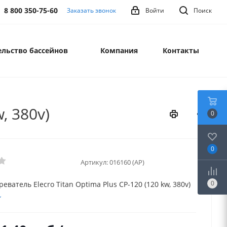
8 800 350-75-60
Заказать звонок
Войти
Поиск
льство бассейнов
Компания
Контакты
, 380v)
0
0
Артикул:
016160 (AP)
0
еватель Elecro Titan Optima Plus CP-120 (120 kw, 380v)