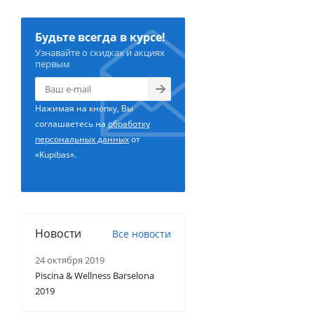
Будьте всегда в курсе!
Узнавайте о скидках и акциях
первым
Нажимая на кнопку, Вы
соглашаетесь на
обработку
персональных данных
от
«Kupibas».
Новости
Все новости
24 октября 2019
Piscina & Wellness Barselona
2019