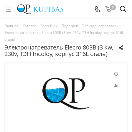
0
Главная
-
Каталог
-
Бассейны
-
Подогрев
-
Электронагреватели
-
Электронагреватель Elecro 803B (3 kw, 230v, ТЭН Incoloy, корпус 316L
сталь)
Электронагреватель Elecro 803B (3 kw,
230v, ТЭН Incoloy, корпус 316L сталь)