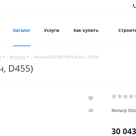
Каталог
Услуги
Как купить
Строите
е
-
Фильтры
-
Фильтр DIGENEX V450 (8 м3/ч, D455)
ч, D455)
Фильтр DIGE
30 043