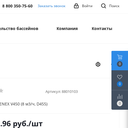
8 800 350-75-60
Заказать звонок
Войти
Поиск
льство бассейнов
Компания
Контакты
0
0
Артикул:
88010103
0
NEX V450 (8 м3/ч, D455)
.96
руб.
/шт