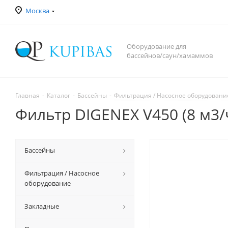
Москва
Оборудование для
бассейнов/саун/хамаммов
Главная
-
Каталог
-
Бассейны
-
Фильтрация / Насосное оборудовани
Фильтр DIGENEX V450 (8 м3/
Бассейны
Фильтрация / Насосное
оборудование
Закладные