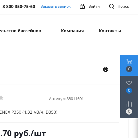
8 800 350-75-60
Заказать звонок
Войти
Поиск
льство бассейнов
Компания
Контакты
0
0
Артикул:
88011601
0
NEX P350 (4.32 м3/ч, D350)
.70
руб.
/шт