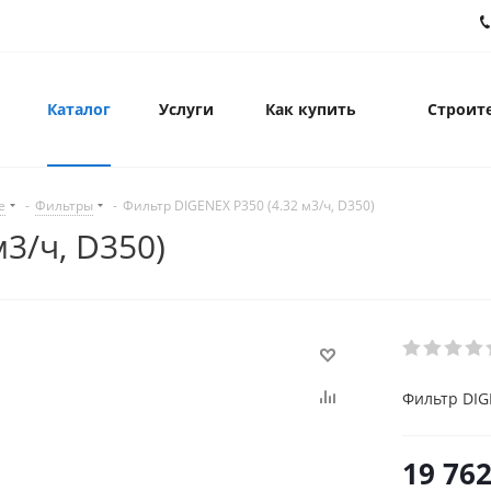
Каталог
Услуги
Как купить
Строите
е
-
Фильтры
-
Фильтр DIGENEX P350 (4.32 м3/ч, D350)
3/ч, D350)
Фильтр DIGE
19 762