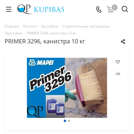
0
Главная
-
Каталог
-
Бассейны
-
Строительные материалы
-
Грунтовки
-
PRIMER 3296, канистра 10 кг
PRIMER 3296, канистра 10 кг