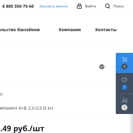
8 800 350-75-60
Заказать звонок
Войти
Поиск
льство бассейнов
Компания
Контакты
0
0
0
мпонент А+В, 2,5+2,5 (5 кг)
.49
руб.
/шт