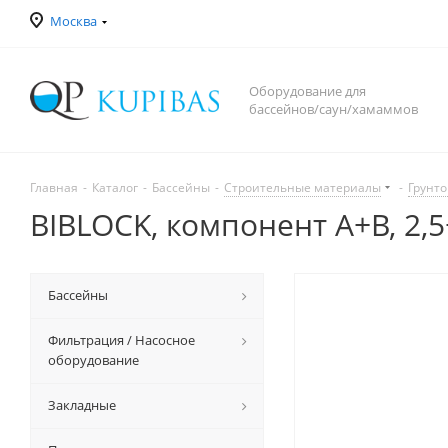
Москва
Оборудование для
бассейнов/саун/хамаммов
Главная
-
Каталог
-
Бассейны
-
Строительные материалы
-
Грунто
BIBLOCK, компонент А+В, 2,5+
Бассейны
Фильтрация / Насосное
оборудование
Закладные