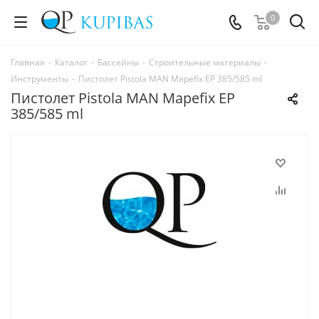
0
Главная
-
Каталог
-
Бассейны
-
Строительные материалы
-
Инструменты
-
Пистолет Pistola MAN Mapefix EP 385/585 ml
Пистолет Pistola MAN Mapefix EP
385/585 ml