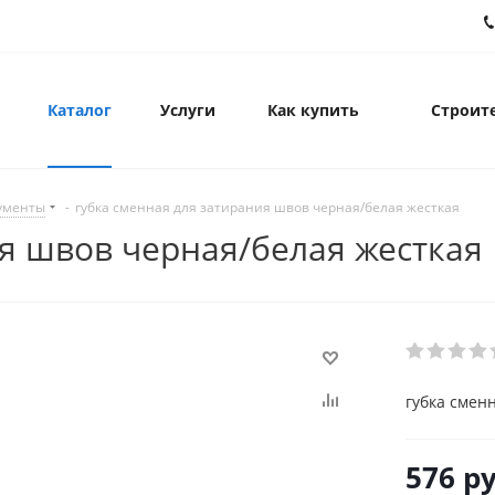
Каталог
Услуги
Как купить
Строите
ументы
-
губка сменная для затирания швов черная/белая жесткая
ия швов черная/белая жесткая
губка смен
576
ру