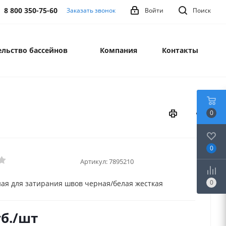
8 800 350-75-60
Заказать звонок
Войти
Поиск
льство бассейнов
Компания
Контакты
0
0
Артикул:
7895210
0
ная для затирания швов черная/белая жесткая
б.
/шт