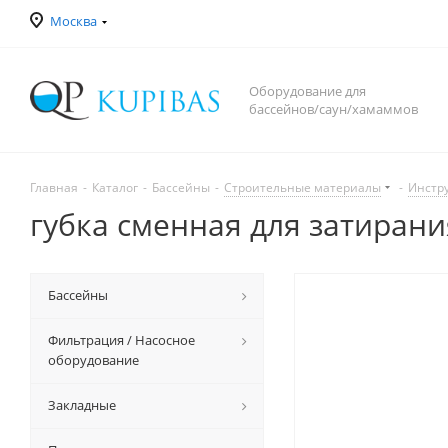
Москва
Оборудование для
бассейнов/саун/хамаммов
Главная
-
Каталог
-
Бассейны
-
Строительные материалы
-
Инстр
губка сменная для затиран
Бассейны
Фильтрация / Насосное
оборудование
Закладные