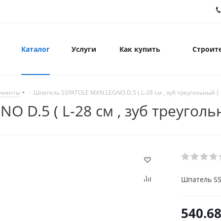
Каталог
Услуги
Как купить
Строите
ументы
-
Шпатель SSPATOLE MAN.LEGNO D.5 ( L-28 cм , зуб треугольный )
 D.5 ( L-28 cм , зуб треуголь
Шпатель SS
540.6