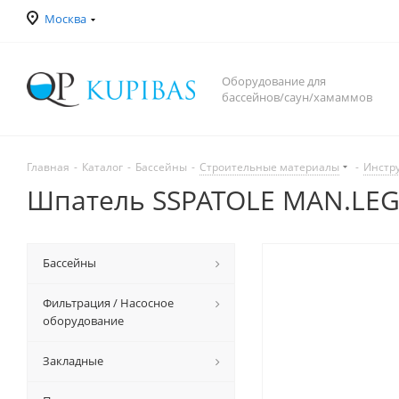
Москва
Оборудование для
бассейнов/саун/хамаммов
Главная
-
Каталог
-
Бассейны
-
Строительные материалы
-
Инстр
Шпатель SSPATOLE MAN.LEGNO
Бассейны
Фильтрация / Насосное
оборудование
Закладные