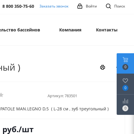
8 800 350-75-60
Заказать звонок
Войти
Поиск
льство бассейнов
Компания
Контакты
ный )
0
0
Артикул:
783501
0
PATOLE MAN.LEGNO D.5 ( L-28 cм , зуб треугольный )
8
руб.
/шт