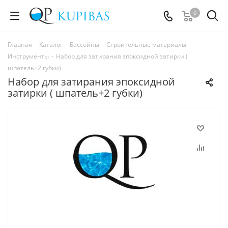
0
Главная
-
Каталог
-
Бассейны
-
Строительные материалы
-
Инструменты
-
Набор для затирания эпоксидной затирки (
шпатель+2 губки)
Набор для затирания эпоксидной
затирки ( шпатель+2 губки)