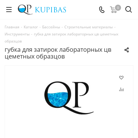
0
Главная
-
Каталог
-
Бассейны
-
Строительные материалы
-
Инструменты
-
губка для затирок лабораторных цв цеметных
образцов
губка для затирок лабораторных цв
цеметных образцов