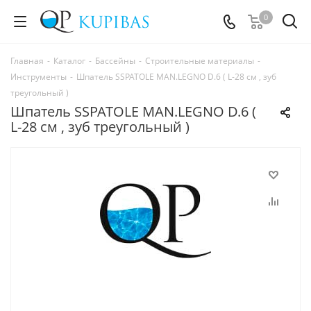
0
Главная
-
Каталог
-
Бассейны
-
Строительные материалы
-
Инструменты
-
Шпатель SSPATOLE MAN.LEGNO D.6 ( L-28 cм , зуб
треугольный )
Шпатель SSPATOLE MAN.LEGNO D.6 (
L-28 cм , зуб треугольный )