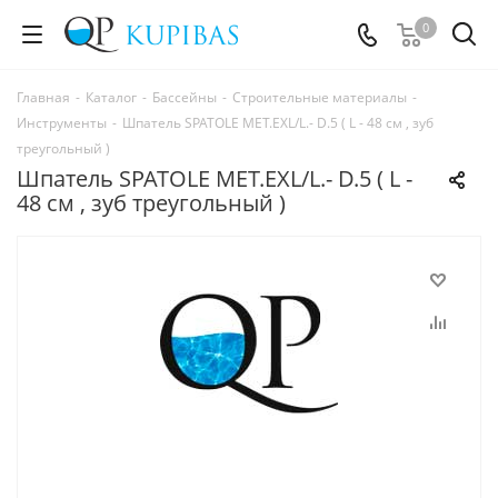
0
Главная
-
Каталог
-
Бассейны
-
Строительные материалы
-
Инструменты
-
Шпатель SPATOLE MET.EXL/L.- D.5 ( L - 48 см , зуб
треугольный )
Шпатель SPATOLE MET.EXL/L.- D.5 ( L -
48 см , зуб треугольный )