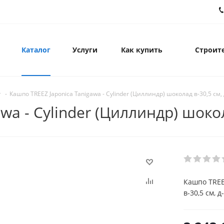
Каталог
Услуги
Как купить
Строите
-
Кашпо TREEZ Japonica Tanigawa - Cylinder (Циллиндр) шоколад в-30,5 см, 
wa - Cylinder (Циллиндр) шокол
Кашпо TREEZ
в-30,5 см, д