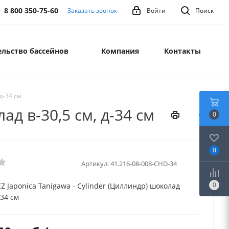
8 800 350-75-60
Заказать звонок
Войти
Поиск
льство бассейнов
Компания
Контакты
д-34 см
ад в-30,5 см, д-34 см
0
0
Артикул:
41.216-08-008-CHD-34
0
 Japonica Tanigawa - Cylinder (Циллиндр) шоколад
-34 см