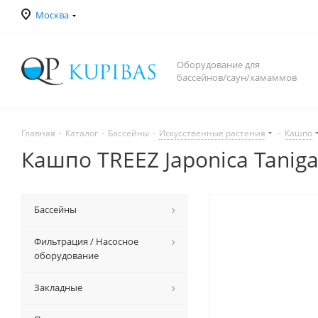
Москва
Оборудование для
бассейнов/саун/хамаммов
Главная
-
Каталог
-
Бассейны
-
Искусственные растения
-
Кашпо
Кашпо TREEZ Japonica Taniga
Бассейны
Фильтрация / Насосное
оборудование
Закладные