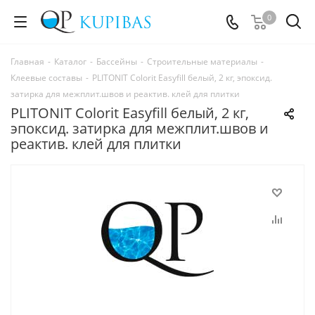
0
Главная
-
Каталог
-
Бассейны
-
Строительные материалы
-
Клеевые составы
-
PLITONIT Colorit Easyfill белый, 2 кг, эпоксид.
затирка для межплит.швов и реактив. клей для плитки
PLITONIT Colorit Easyfill белый, 2 кг,
эпоксид. затирка для межплит.швов и
реактив. клей для плитки