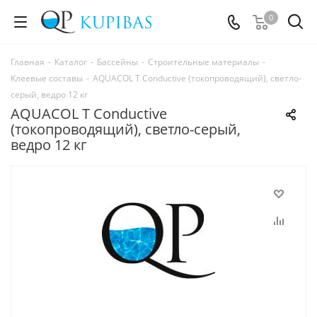
0
Главная
-
Каталог
-
Бассейны
-
Строительные материалы
-
Клеевые составы
-
AQUACOL T Conductive (токопроводящий), светло-
серый, ведро 12 кг
AQUACOL T Conductive
(токопроводящий), светло-серый,
ведро 12 кг