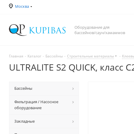
Москва
Оборудование для
бассейнов/саун/хамаммов
Главная
-
Каталог
-
Бассейны
-
Строительные материалы
-
Клеев
ULTRALITE S2 QUICK, класс С2
Бассейны
Фильтрация / Насосное
оборудование
Закладные