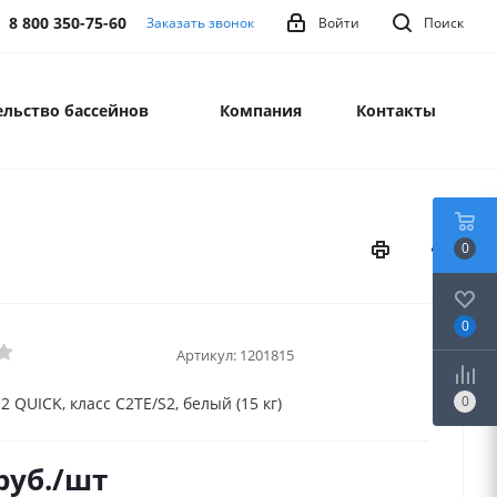
8 800 350-75-60
Заказать звонок
Войти
Поиск
льство бассейнов
Компания
Контакты
0
0
Артикул:
1201815
0
2 QUICK, класс С2ТЕ/S2, белый (15 кг)
руб.
/шт