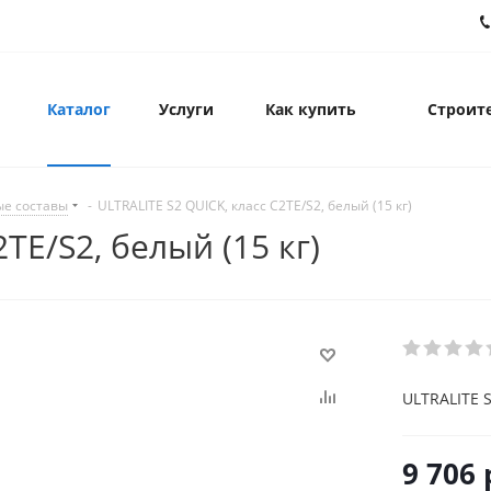
Каталог
Услуги
Как купить
Строите
ые составы
-
ULTRALITE S2 QUICK, класс С2ТЕ/S2, белый (15 кг)
ТЕ/S2, белый (15 кг)
ULTRALITE S
9 706