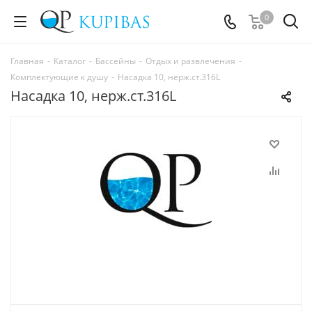
0
Главная
-
Каталог
-
Бассейны
-
Отдых и развлечения
-
Комплектующие к душу
-
Насадка 10, нерж.ст.316L
Насадка 10, нерж.ст.316L